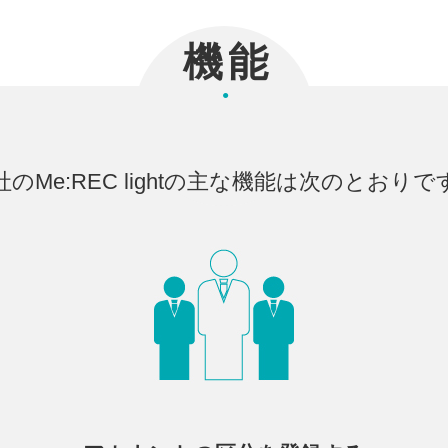
機能
●
社のMe:REC lightの主な機能は次のとおりで