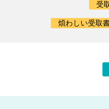
受
煩わしい受取書